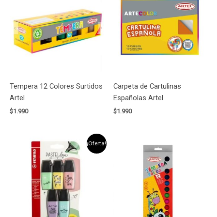
Tempera 12 Colores Surtidos
Carpeta de Cartulinas
Artel
Españolas Artel
$
1.990
$
1.990
El
El
¡Oferta!
precio
precio
original
actual
era:
es:
$3.290.
$2.990.