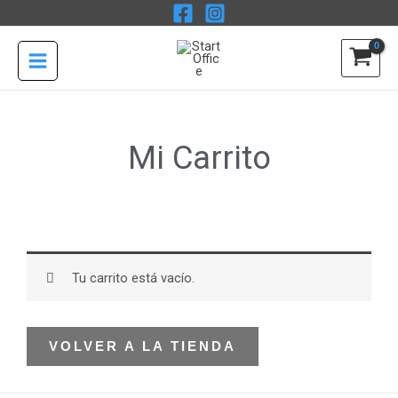
Ir
al
contenido
Mi Carrito
Tu carrito está vacío.
VOLVER A LA TIENDA