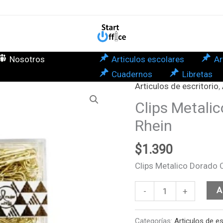
Caj
Plas
Mio
Rhe
Nosotros
Articulos escolares
Ar
can
Cuadernos
Libretas
Articulos de escritorio
,
Clips
Metalico
Clips Metali
Dorado
Rhein
Caja
Plastica
$
1.390
Mio
Clips Metalico Dorado C
Rhein
cantidad
A
-
+
Categorías:
Articulos de es