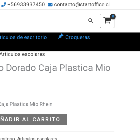
+56933937450
contacto@startoffice.cl
a
tica
Buscar
in
ticulos de escritorio
Croqueras
tidad
Articulos escolares
co Dorado Caja Plastica Mio
aja Plastica Mio Rhein
ÑADIR AL CARRITO
critorio
,
Articulos escolares