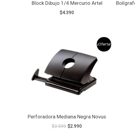
Block Dibujo 1/4 Mercurio Artel
Bolígraf
$
4.390
El
El
¡Oferta!
precio
precio
original
actual
era:
es:
$3.590.
$2.990.
Perforadora Mediana Negra Novus
$
3.590
$
2.990