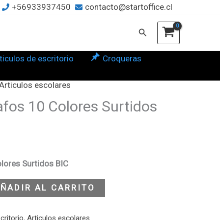
+56933937450
contacto@startoffice.cl
ores
Buscar
idos
ticulos de escritorio
Croqueras
tidad
Articulos escolares
afos 10 Colores Surtidos
olores Surtidos BIC
ÑADIR AL CARRITO
critorio
,
Articulos escolares