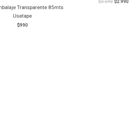
$
3.590
$
2.990
mbalaje Transparente 85mts
Usatape
$
990