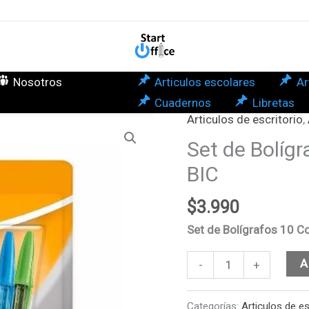
10
Col
Surt
BIC
Nosotros
Articulos escolares
Ar
can
Cuadernos
Libretas
Articulos de escritorio
,
Set
de
Set de Bolígr
Bolígrafos
BIC
10
Colores
$
3.990
Surtidos
Set de Bolígrafos 10 C
BIC
cantidad
A
-
+
Categorías:
Articulos de es