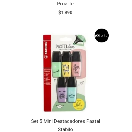
Proarte
$
1.890
El
El
¡Oferta!
precio
precio
original
actual
era:
es:
$3.290.
$2.990.
Set 5 Mini Destacadores Pastel
Stabilo