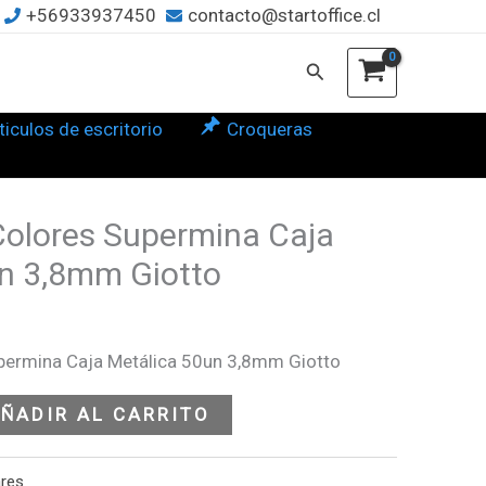
+56933937450
contacto@startoffice.cl
ermina
a
Buscar
lica
n
ticulos de escritorio
Croqueras
mm
to
tidad
Colores Supermina Caja
n 3,8mm Giotto
upermina Caja Metálica 50un 3,8mm Giotto
ÑADIR AL CARRITO
ares