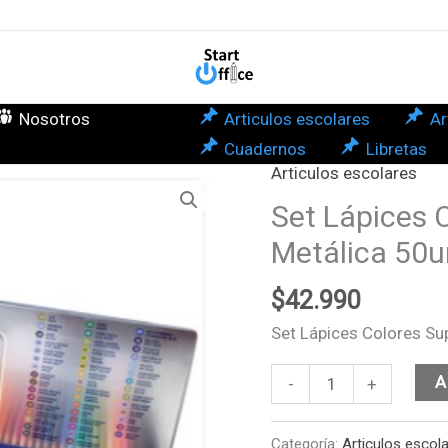
Sup
Caj
Metá
50u
Nosotros
Articulos escolares
Ar
3,8
Cuadernos
Libretas
Giot
Articulos escolares
Set
can
Lápices
Set Lápices 
Colores
Metálica 50u
Supermina
Caja
$
42.990
Metálica
Set Lápices Colores S
50un
3,8mm
A
-
+
Giotto
cantidad
Categoría:
Articulos escol