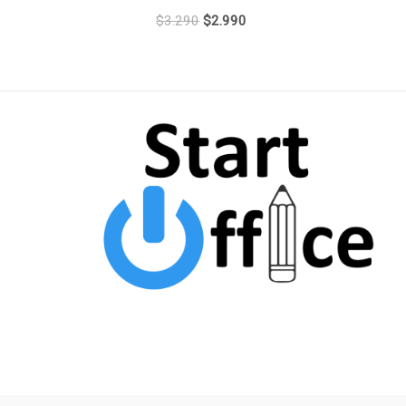
$
3.290
$
2.990