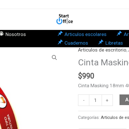
40m
Usa
can
Nosotros
Articulos escolares
Ar
Cuadernos
Libretas
Articulos de escritorio
,
Cinta
Masking
Cinta Maski
18mm
$
990
40mts
Usatape
Cinta Masking 18mm 4
cantidad
A
-
+
Categorías:
Articulos de es