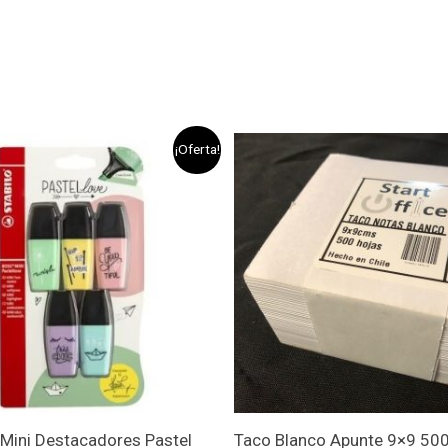
El
El
¡Oferta!
precio
precio
original
actual
era:
es:
$3.290.
$2.990.
 Mini Destacadores Pastel
Taco Blanco Apunte 9×9 500