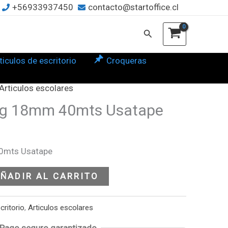
+56933937450
contacto@startoffice.cl
ts
tape
Buscar
tidad
ticulos de escritorio
Croqueras
Articulos escolares
ng 18mm 40mts Usatape
0mts Usatape
ÑADIR AL CARRITO
critorio
,
Articulos escolares
Pago seguro garantizado