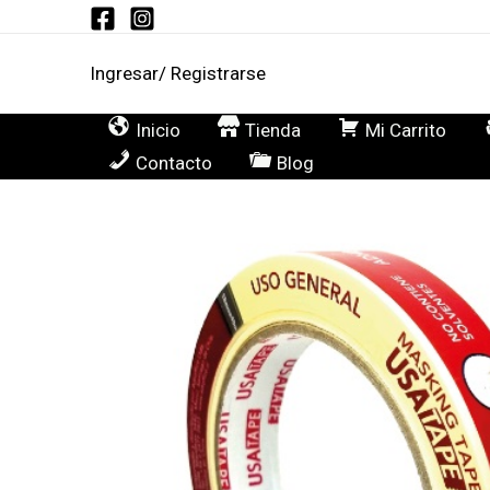
Ir
al
Ingresar/ Registrarse
contenido
Inicio
Tienda
Mi Carrito
Contacto
Blog