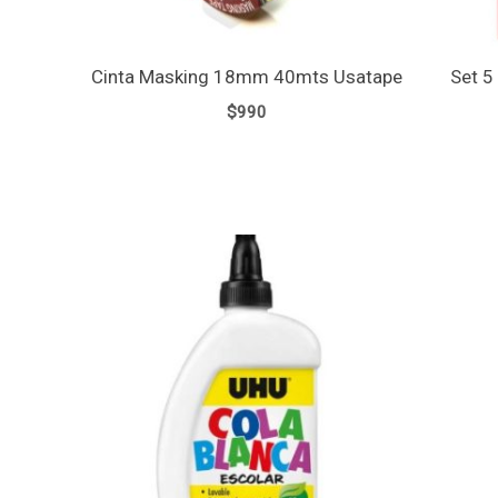
Cinta Masking 18mm 40mts Usatape
Set 5
$
990