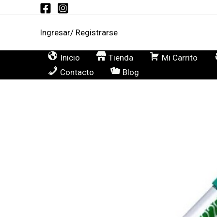
Ir
al
Ingresar/ Registrarse
contenido
Inicio
Tienda
Mi Carrito
Contacto
Blog