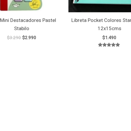
 Mini Destacadores Pastel
Libreta Pocket Colores Star
Stabilo
12x15cms
$
3.290
$
2.990
$
1.490
Valorado
con
5.00
de 5