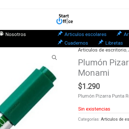
Nosotros
Articulos escolares
Ar
Cuadernos
Libretas
Articulos de escritorio
,
Plumón Pizar
Monami
$
1.290
Plumón Pizarra Punta
Sin existencias
Categorías:
Articulos de es