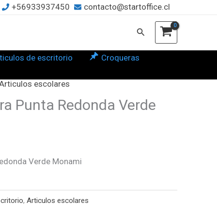
+56933937450
contacto@startoffice.cl
Buscar
ticulos de escritorio
Croqueras
Articulos escolares
ra Punta Redonda Verde
 Redonda Verde Monami
critorio
,
Articulos escolares