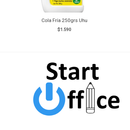
Cola Fría 250grs Uhu
$
1.590