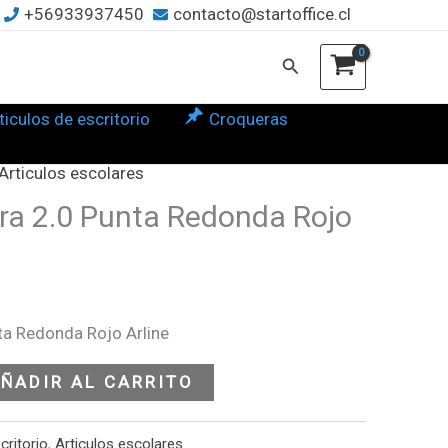
+56933937450
contacto@startoffice.cl
ta
onda
Buscar
o
ne
ticulos de escritorio
Croqueras
tidad
Articulos escolares
ra 2.0 Punta Redonda Rojo
ta Redonda Rojo Arline
ÑADIR AL CARRITO
critorio
,
Articulos escolares