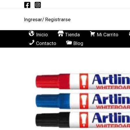
Ir
al
Ingresar/ Registrarse
contenido
Inicio
Tienda
Mi Carrito
Contacto
Blog