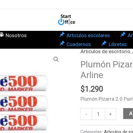
Pun
Red
Roj
Arli
Nosotros
Articulos escolares
Ar
can
Cuadernos
Libretas
Articulos de escritorio
,
Plumón
Pizarra
Plumón Pizar
2.0
Arline
Punta
Redonda
$
1.290
Rojo
Plumón Pizarra 2.0 Pun
Arline
cantidad
A
-
+
Categorías:
Articulos de es