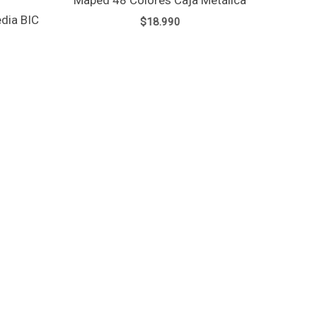
edia BIC
$
18.990