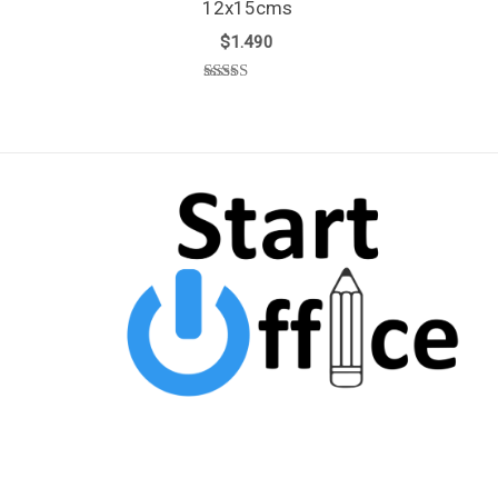
12x15cms
$
1.490
Valorado
con
5.00
de 5