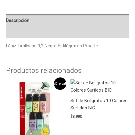
Descripción
Valoraciones (0)
Lápiz Tiralíneas 0,2 Negro Estilógrafos Proarte
Productos relacionados
El
El
¡Oferta!
precio
precio
original
actual
era:
es:
Set de Bolígrafos 10 Colores
$3.290.
$2.990.
Surtidos BIC
$
3.990