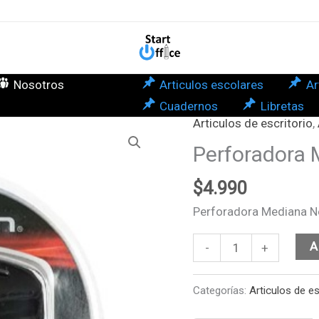
Rhe
can
Nosotros
Articulos escolares
Ar
Cuadernos
Libretas
Articulos de escritorio
,
Perforadora
Mediana
Perforadora 
Negra
$
4.990
Rhein
cantidad
Perforadora Mediana N
A
-
+
Categorías:
Articulos de es