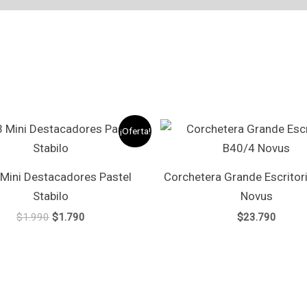
El
El
¡Oferta!
precio
precio
original
actual
era:
es:
 Mini Destacadores Pastel
Corchetera Grande Escritor
$1.990.
$1.790.
Stabilo
Novus
$
1.990
$
1.790
$
23.790