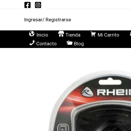
Ir
al
Ingresar/ Registrarse
contenido
Inicio
Tienda
Mi Carrito
Contacto
Blog