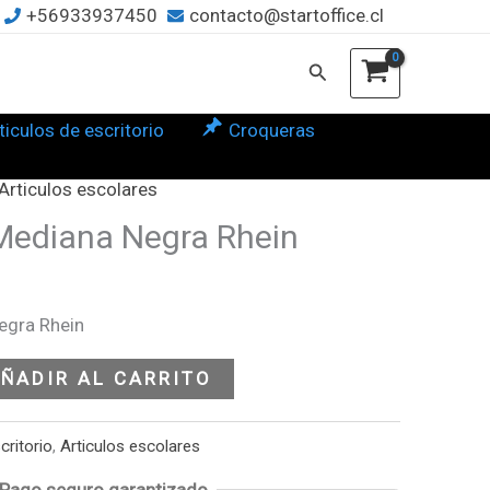
+56933937450
contacto@startoffice.cl
in
tidad
Buscar
ticulos de escritorio
Croqueras
Articulos escolares
Mediana Negra Rhein
egra Rhein
ÑADIR AL CARRITO
critorio
,
Articulos escolares
Pago seguro garantizado