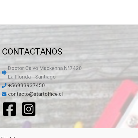
CONTACTANOS
Doctor Calvo Mackenna N°7428
La Florida - Santiago
+56933937450
contacto@startoffice.cl