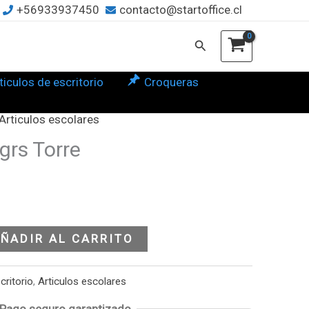
+56933937450
contacto@startoffice.cl
e
tidad
Buscar
ticulos de escritorio
Croqueras
Articulos escolares
grs Torre
ÑADIR AL CARRITO
critorio
,
Articulos escolares
Pago seguro garantizado