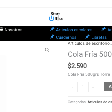
Torr
can
Nosotros
Articulos escolares
Ar
Cuadernos
Libretas
Articulos de escritorio
,
Cola
Fría
Cola Fría 500
500grs
$
2.590
Torre
cantidad
Cola Fría 500grs Torre
A
-
+
Categorías:
Articulos de es