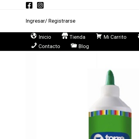
Ir
al
Ingresar/ Registrarse
contenido
Inicio
Tienda
Mi Carrito
Contacto
Blog