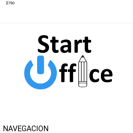
$
790
NAVEGACION