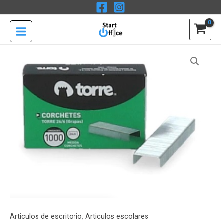
Ir
1000un
al
Torre
contenido
cantidad
Corchetes
Estándar
26/6
1000un
Torre
cantidad
Articulos de escritorio
,
Articulos escolares