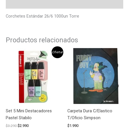
Valoraciones (0)
Corchetes Estándar 26/6 1000un Torre
Productos relacionados
El
El
¡Oferta!
precio
precio
original
actual
era:
es:
$3.290.
$2.990.
Set 5 Mini Destacadores
Carpeta Dura C/Elastico
Pastel Stabilo
T/Oficio Simpson
$
3.290
$
2.990
$
1.990