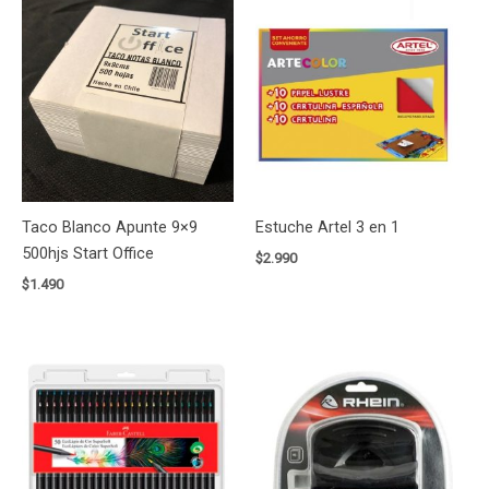
Taco Blanco Apunte 9×9
Estuche Artel 3 en 1
500hjs Start Office
$
2.990
$
1.490