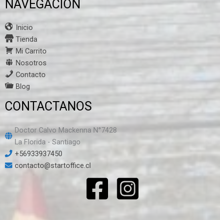
NAVEGACION
Inicio
Tienda
Mi Carrito
Nosotros
Contacto
Blog
CONTACTANOS
Doctor Calvo Mackenna N°7428
La Florida - Santiago
+56933937450
contacto@startoffice.cl