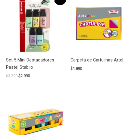
precio
precio
original
actual
era:
es:
$3.290.
$2.990.
Set 5 Mini Destacadores
Carpeta de Cartulinas Artel
Pastel Stabilo
$
1.890
$
3.290
$
2.990