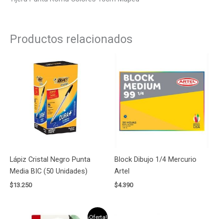
Productos relacionados
Lápiz Cristal Negro Punta
Block Dibujo 1/4 Mercurio
Media BIC (50 Unidades)
Artel
$
13.250
$
4.390
El
El
¡Oferta!