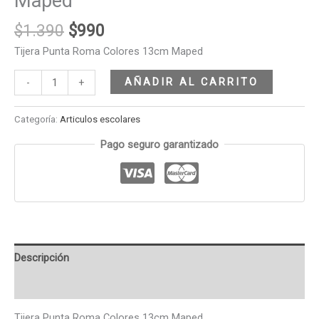
Maped
$
1.390
$
990
Tijera Punta Roma Colores 13cm Maped
AÑADIR AL CARRITO
-
+
Categoría:
Articulos escolares
Pago seguro garantizado
Descripción
Valoraciones (0)
Tijera Punta Roma Colores 13cm Maped