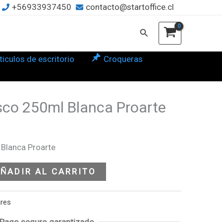
+56933937450
contacto@startoffice.cl
nca
rte
Buscar
tidad
ticulos de escritorio
Croqueras
co 250ml Blanca Proarte
Blanca Proarte
ÑADIR AL CARRITO
ares
Pago seguro garantizado