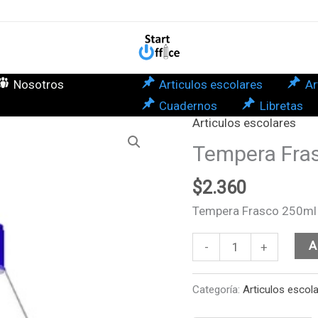
Bla
Proa
can
Nosotros
Articulos escolares
Ar
Cuadernos
Libretas
Articulos escolares
Tempera
Frasco
Tempera Fras
250ml
$
2.360
Blanca
Proarte
Tempera Frasco 250ml 
cantidad
A
-
+
Categoría:
Articulos escol