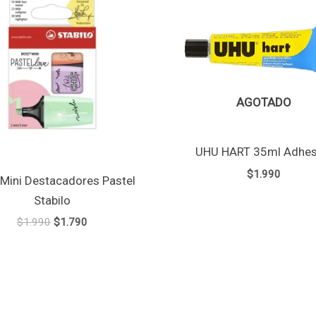
era:
es:
$1.990.
$1.790.
AGOTADO
UHU HART 35ml Adhes
$
1.990
 Mini Destacadores Pastel
Stabilo
$
1.990
$
1.790