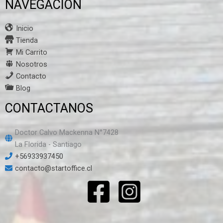
NAVEGACION
Inicio
Tienda
Mi Carrito
Nosotros
Contacto
Blog
CONTACTANOS
Doctor Calvo Mackenna N°7428
La Florida - Santiago
+56933937450
contacto@startoffice.cl