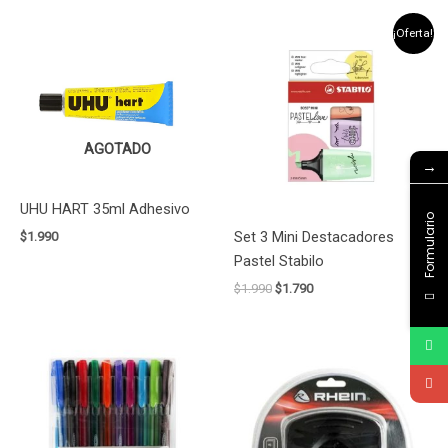
El
El
¡Oferta!
precio
precio
original
actual
era:
es:
$1.990.
$1.790.
AGOTADO
→
UHU HART 35ml Adhesivo
Formulario
Set 3 Mini Destacadores
$
1.990
Pastel Stabilo
$
1.990
$
1.790