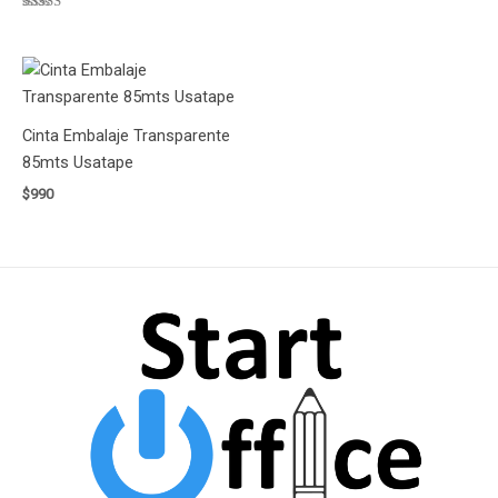
Valorado
con
5.00
de 5
Cinta Embalaje Transparente
85mts Usatape
$
990