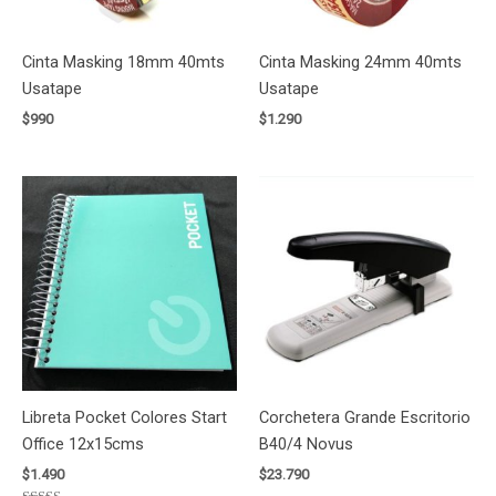
Cinta Masking 18mm 40mts
Cinta Masking 24mm 40mts
Usatape
Usatape
$
990
$
1.290
Libreta Pocket Colores Start
Corchetera Grande Escritorio
Office 12x15cms
B40/4 Novus
$
1.490
$
23.790