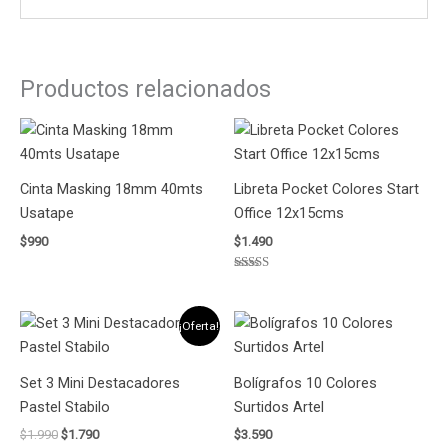
Productos relacionados
Cinta Masking 18mm 40mts
Libreta Pocket Colores Start
Usatape
Office 12x15cms
$
990
$
1.490
Valorado
con
5.00
de 5
El
El
¡Oferta!
precio
precio
original
actual
era:
es:
Set 3 Mini Destacadores
Bolígrafos 10 Colores
$1.990.
$1.790.
Pastel Stabilo
Surtidos Artel
$
1.990
$
1.790
$
3.590