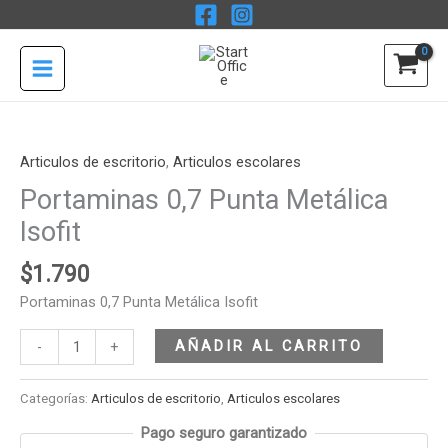
Ir
Metálica
al
Isofit
contenido
cantidad
Portaminas
0,7
Punta
Articulos de escritorio
,
Articulos escolares
Metálica
Portaminas 0,7 Punta Metálica
Isofit
Isofit
cantidad
$
1.790
Portaminas 0,7 Punta Metálica Isofit
AÑADIR AL CARRITO
-
+
Categorías:
Articulos de escritorio
,
Articulos escolares
Pago seguro garantizado