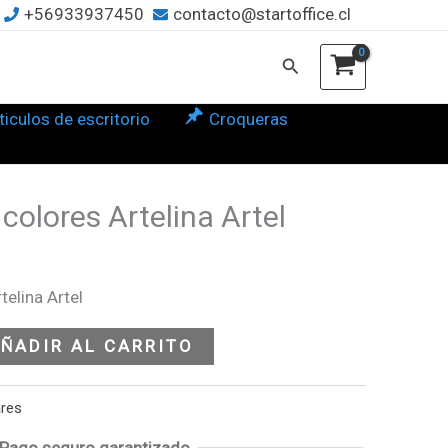
+56933937450
contacto@startoffice.cl
lina
l
Buscar
tidad
ticulos de escritorio
Croqueras
 colores Artelina Artel
telina Artel
ÑADIR AL CARRITO
ares
Pago seguro garantizado