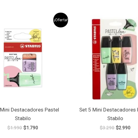
El
El
El
El
¡Oferta!
precio
precio
precio
pre
original
actual
original
act
era:
es:
era:
es:
$1.990.
$1.790.
$3.290.
$2.
 Mini Destacadores Pastel
Set 5 Mini Destacadores 
Stabilo
Stabilo
$
1.990
$
1.790
$
3.290
$
2.990