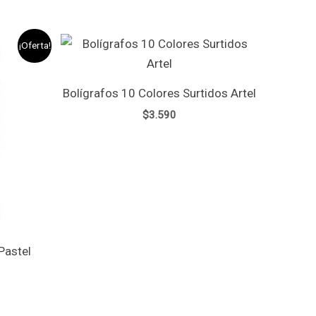
¡Oferta!
cio
ual
Bolígrafos 10 Colores Surtidos Artel
990.
$
3.590
Pastel