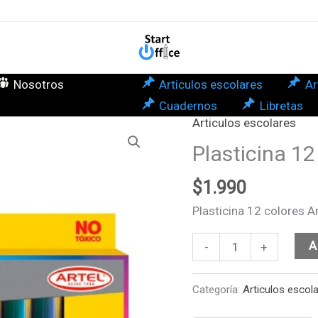
Arte
Arte
can
Nosotros
Articulos escolares
Ar
Cuadernos
Libretas
Articulos escolares
Plasticina
12
Plasticina 12
colores
$
1.990
Artelina
Artel
Plasticina 12 colores Ar
cantidad
A
-
+
Categoría:
Articulos escol