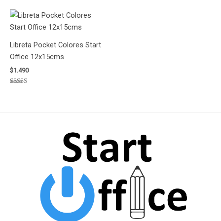
Libreta Pocket Colores Start
Office 12x15cms
$
1.490
Valorado
con
5.00
de 5