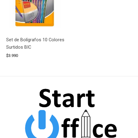
Set de Bolígrafos 10 Colores
Surtidos BIC
$
3.990