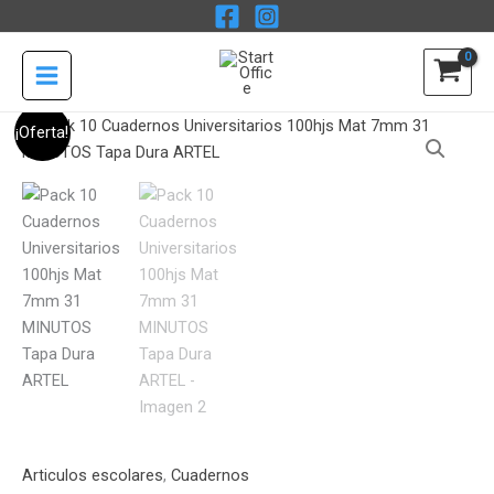
Ir
Universitarios
al
100hjs
contenido
Mat
7mm
El
El
Pack
31
¡Oferta!
precio
precio
10
MINUTOS
original
actual
Cuadernos
Tapa
era:
es:
Universitarios
Dura
$16.990.
$14.990.
100hjs
ARTEL
Mat
cantidad
7mm
31
MINUTOS
Tapa
Dura
ARTEL
cantidad
Articulos escolares
,
Cuadernos