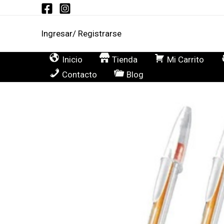
Ir
al
Ingresar/ Registrarse
contenido
Inicio
Tienda
Mi Carrito
Contacto
Blog