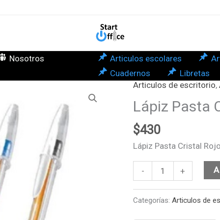
Roj
Pun
Fina
BIC
Nosotros
Articulos escolares
Ar
can
Cuadernos
Libretas
Articulos de escritorio
,
Lápiz
Pasta
Lápiz Pasta C
Cristal
$
430
Rojo
Punta
Lápiz Pasta Cristal Roj
Fina
BIC
A
-
+
cantidad
Categorías:
Articulos de es