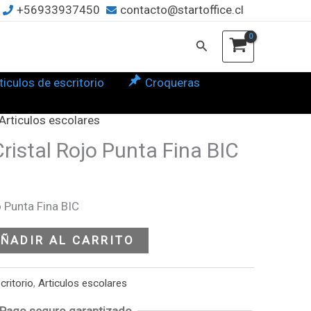
+56933937450
contacto@startoffice.cl
o
ta
Buscar
ticulos de escritorio
Croqueras
tidad
Articulos escolares
ristal Rojo Punta Fina BIC
o Punta Fina BIC
ÑADIR AL CARRITO
critorio
,
Articulos escolares
Pago seguro garantizado