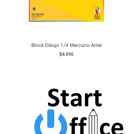
Block Dibujo 1/4 Mercurio Artel
$
4.390