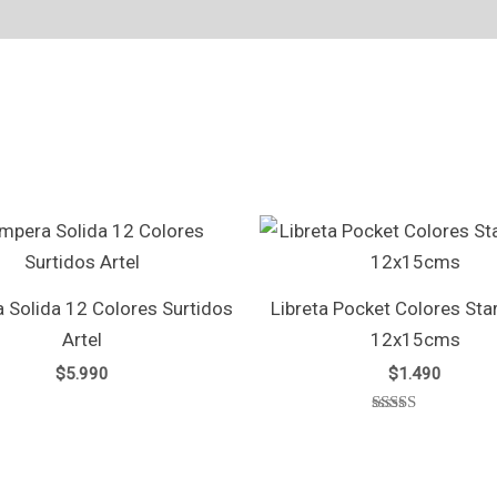
 Solida 12 Colores Surtidos
Libreta Pocket Colores Star
Artel
12x15cms
$
5.990
$
1.490
Valorado
con
5.00
de 5