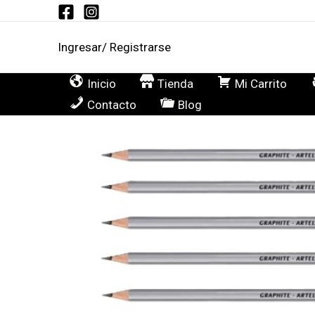
Ir
al
Ingresar/ Registrarse
contenido
Inicio
Tienda
Mi Carrito
Contacto
Blog