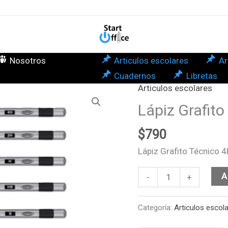
4B
Arte
can
Nosotros
Articulos escolares
Ar
Cuadernos
Libretas
Articulos escolares
Lápiz
Grafito
Lápiz Grafito
Técnico
$
790
4B
Artel
Lápiz Grafito Técnico 4
cantidad
A
-
+
Categoría:
Articulos escol