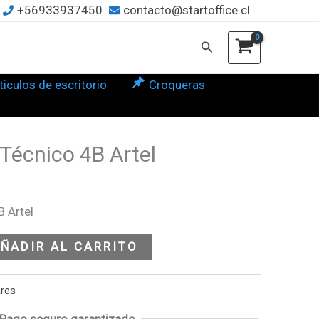
+56933937450
contacto@startoffice.cl
l
Buscar
tidad
ticulos de escritorio
Croqueras
 Técnico 4B Artel
B Artel
ÑADIR AL CARRITO
ares
Pago seguro garantizado