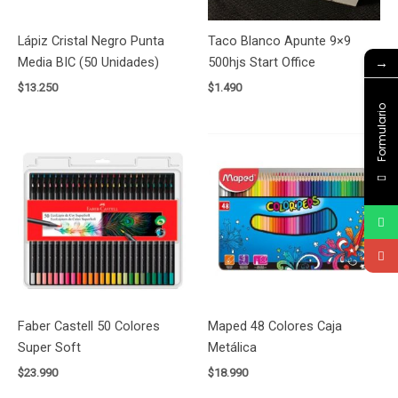
Lápiz Cristal Negro Punta
Taco Blanco Apunte 9×9
→
Media BIC (50 Unidades)
500hjs Start Office
$
13.250
$
1.490
Formulario
Faber Castell 50 Colores
Maped 48 Colores Caja
Super Soft
Metálica
$
23.990
$
18.990