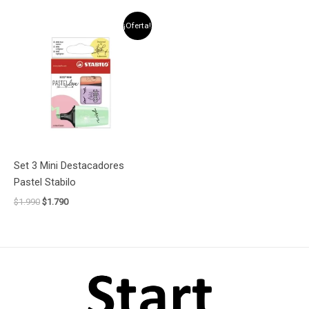
El
El
¡Oferta!
precio
precio
original
actual
era:
es:
$1.990.
$1.790.
Set 3 Mini Destacadores
Pastel Stabilo
$
1.990
$
1.790