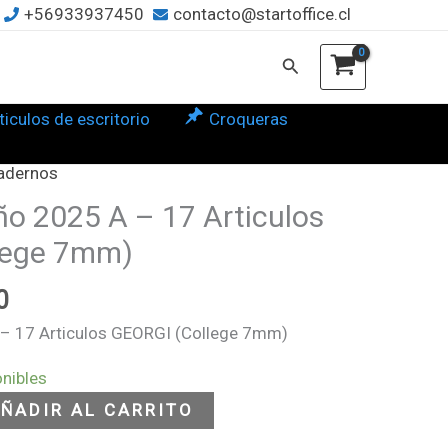
+56933937450
contacto@startoffice.cl
5
0.
Buscar
ticulos de escritorio
Croqueras
culos
RGI
adernos
El
lege
precio
ño 2025 A – 17 Articulos
m)
l
actual
lege 7mm)
tidad
es:
0.
$13.900.
0
 – 17 Articulos GEORGI (College 7mm)
onibles
ÑADIR AL CARRITO