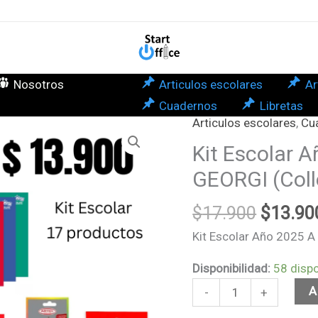
era:
es:
202
$17.900.
$13.90
A
-
17
Nosotros
Articulos escolares
Ar
Arti
Cuadernos
Libretas
GEO
Articulos escolares
El
,
Cu
Kit
(Col
precio
Escolar
Kit Escolar A
7m
origina
Año
GEORGI (Col
can
era:
2025
$17.90
A
$
17.900
$
13.90
-
Kit Escolar Año 2025 A
17
Articulos
Disponibilidad:
58 disp
GEORGI
A
-
+
(College