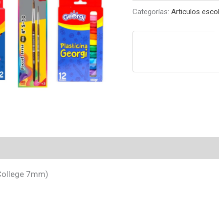
7mm)
Categorías:
Articulos esco
cantidad
(College 7mm)