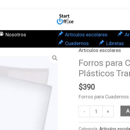
Univ
Plás
Tra
can
Nosotros
Articulos escolares
Ar
Cuadernos
Libretas
Articulos escolares
Forros
para
Forros para 
Cuadernos
Plásticos Tr
Universitarios
Plásticos
$
390
Transparentes
Forros para Cuadernos 
cantidad
A
-
+
Categoría:
Articulos escol