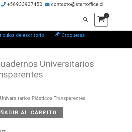
+56933937450
contacto@startoffice.cl
ersitarios
ticos
Buscar
nsparentes
tidad
ticulos de escritorio
Croqueras
Cuadernos Universitarios
ansparentes
Universitarios Plásticos Transparentes
ÑADIR AL CARRITO
ares