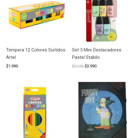
era:
es:
$3.290.
$2.990.
Tempera 12 Colores Surtidos
Set 5 Mini Destacadores
Artel
Pastel Stabilo
$
1.990
$
3.290
$
2.990