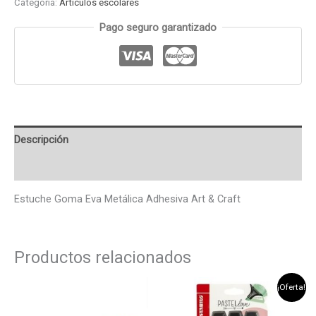
Categoría:
Articulos escolares
Pago seguro garantizado
Descripción
Valoraciones (0)
Estuche Goma Eva Metálica Adhesiva Art & Craft
Productos relacionados
El
El
¡Oferta!
precio
precio
original
actual