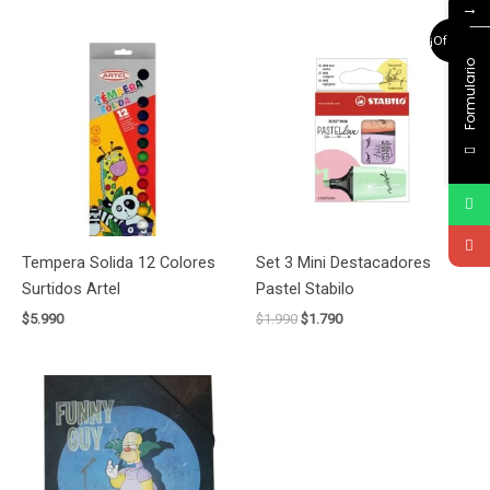
con
→
5.00
de 5
El
El
¡Oferta!
precio
precio
Formulario
original
actual
era:
es:
$1.990.
$1.790.
Tempera Solida 12 Colores
Set 3 Mini Destacadores
Surtidos Artel
Pastel Stabilo
$
5.990
$
1.990
$
1.790