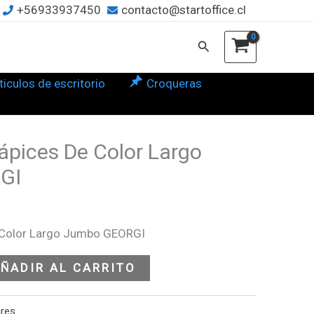
+56933937450
contacto@startoffice.cl
.
or
Buscar
go
bo
ticulos de escritorio
Croqueras
RGI
tidad
l
recio
ápices De Color Largo
ctual
GI
s:
2.990.
 Color Largo Jumbo GEORGI
ÑADIR AL CARRITO
ares