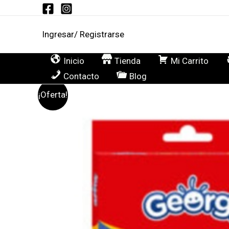
Ir
al
Ingresar/ Registrarse
contenido
Inicio
Tienda
Mi Carrito
Contacto
Blog
¡Oferta!