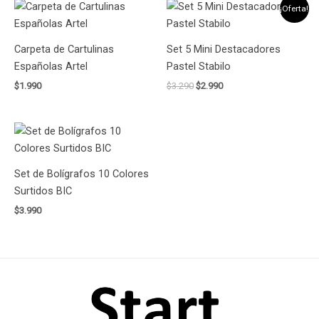
El
El
¡Oferta!
precio
precio
original
actual
era:
es:
Carpeta de Cartulinas
Set 5 Mini Destacadores
$3.290.
$2.990.
Españolas Artel
Pastel Stabilo
$
1.990
$
3.290
$
2.990
Set de Bolígrafos 10 Colores
Surtidos BIC
$
3.990