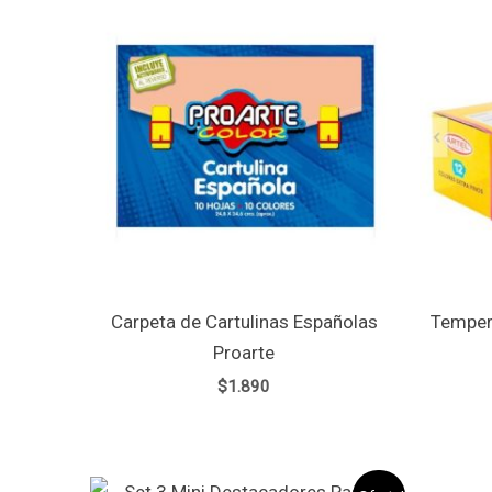
Carpeta de Cartulinas Españolas
Tempera
Proarte
$
1.890
El
El