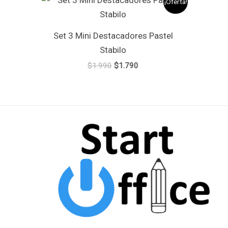
¡Oferta!
precio
precio
original
actual
era:
es:
Set 3 Mini Destacadores Pastel
$1.990.
$1.790.
Stabilo
$
1.990
$
1.790