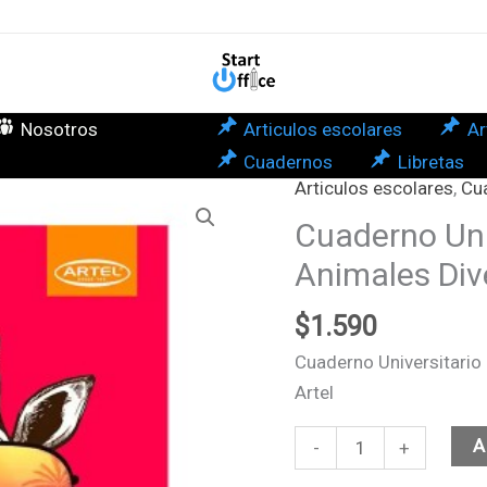
Mat
7m
Ani
Dive
Nosotros
Articulos escolares
Ar
Tap
Cuadernos
Libretas
Dur
Articulos escolares
,
Cu
Cuaderno
Arte
Universitario
Cuaderno Uni
can
100hjs
Animales Div
Mat
7mm
$
1.590
Animales
Cuaderno Universitari
Divertidos
Artel
Tapa
Dura
A
-
+
Artel