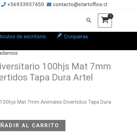
+56933937450
contacto@startoffice.cl
m
Buscar
males
rtidos
ticulos de escritorio
Croqueras
a
a
adernos
l
versitario 100hjs Mat 7mm
tidad
ertidos Tapa Dura Artel
o 100hjs Mat 7mm Animales Divertidos Tapa Dura
ÑADIR AL CARRITO