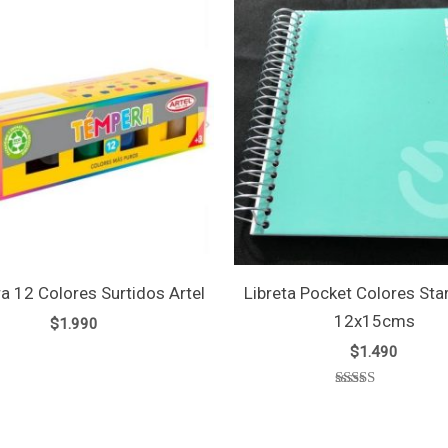
 12 Colores Surtidos Artel
Libreta Pocket Colores Star
12x15cms
$
1.990
$
1.490
Valorado
con
5.00
de 5