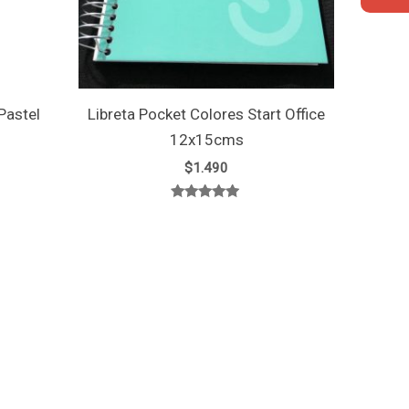
Pastel
Libreta Pocket Colores Start Office
12x15cms
$
1.490
Valorado
con
5.00
de 5