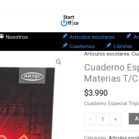
-
Tre
Mat
T/C
Nosotros
Articulos escolares
Ar
150
Cuadernos
Libretas
AC
Articulos escolares
,
Cu
Cuaderno
DC
Especial
Cuaderno Espe
Arte
Triple
Materias T/C
can
-
Tres
$
3.990
Materias
Cuaderno Especial Trip
T/Carta
150hjs
A
-
+
AC
DC
Categorías:
Articulos esco