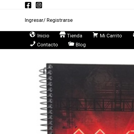
Ir
al
Ingresar/ Registrarse
contenido
Inicio
Tienda
Mi Carrito
Contacto
Blog