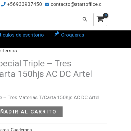
+56933937450
contacto@startoffice.cl
s
Buscar
erias
arta
ticulos de escritorio
Croqueras
hjs
adernos
cial Triple – Tres
l
arta 150hjs AC DC Artel
tidad
le – Tres Materias T/Carta 150hjs AC DC Artel
ÑADIR AL CARRITO
lares
,
Cuadernos