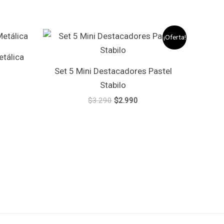
El
El
¡Oferta!
precio
precio
original
actual
tálica
era:
es:
Set 5 Mini Destacadores Pastel
$3.290.
$2.990.
Stabilo
$
3.290
$
2.990