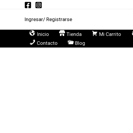
Ir
al
Ingresar/ Registrarse
contenido
Inicio
Tienda
Mi Carrito
Contacto
Blog