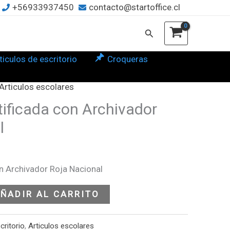
Archivador
+56933937450
contacto@startoffice.cl
Roja
Buscar
Nacional
cantidad
ticulos de escritorio
Croqueras
Articulos escolares
tificada con Archivador
l
on Archivador Roja Nacional
ÑADIR AL CARRITO
critorio
,
Articulos escolares