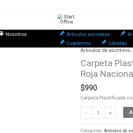
Nosotros
Articulos escolares
Ar
Cuadernos
Libretas
Articulos de escritorio
,
Carpeta
Plastificada
Carpeta Plas
con
Roja Naciona
Archivador
Roja
$
990
Nacional
Carpeta Plastificada c
cantidad
A
-
+
Categorías:
Articulos de es