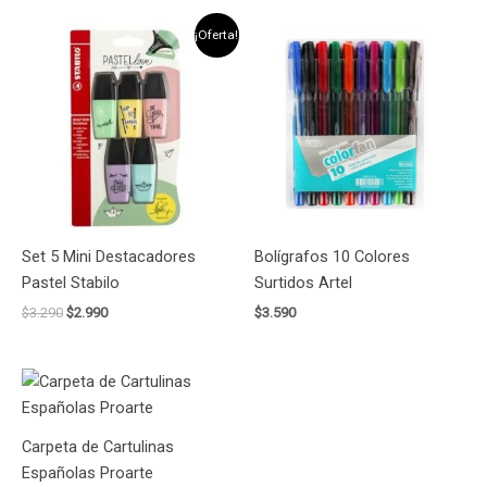
El
El
¡Oferta!
precio
precio
original
actual
era:
es:
$3.290.
$2.990.
Set 5 Mini Destacadores
Bolígrafos 10 Colores
Pastel Stabilo
Surtidos Artel
$
3.290
$
2.990
$
3.590
Carpeta de Cartulinas
Españolas Proarte