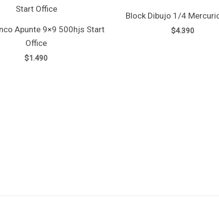
Block Dibujo 1/4 Mercurio
nco Apunte 9×9 500hjs Start
$
4.390
Office
$
1.490