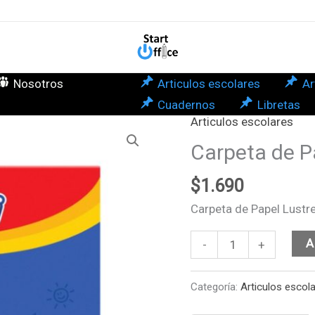
Lust
Gior
can
Nosotros
Articulos escolares
Ar
Cuadernos
Libretas
Articulos escolares
Carpeta
de
Carpeta de Pa
Papel
$
1.690
Lustre
Giorgi
Carpeta de Papel Lustre
cantidad
A
-
+
Categoría:
Articulos escol