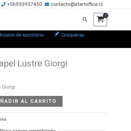
+56933937450
contacto@startoffice.cl
re
gi
Buscar
tidad
ticulos de escritorio
Croqueras
pel Lustre Giorgi
 Giorgi
ÑADIR AL CARRITO
ares
Pago seguro garantizado