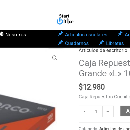
Car
Gra
"L"
10x
Nosotros
Articulos escolares
Ar
Dor
Cuadernos
Libretas
can
Articulos de escritorio
Caja
Repuestos
Caja Repuest
Cuchillo
Grande «L» 
Cartonero
Grande
$
12.980
"L"
Caja Repuestos Cuchil
10x10un
Dorco
A
-
+
cantidad
Categoría:
Articulos de esc