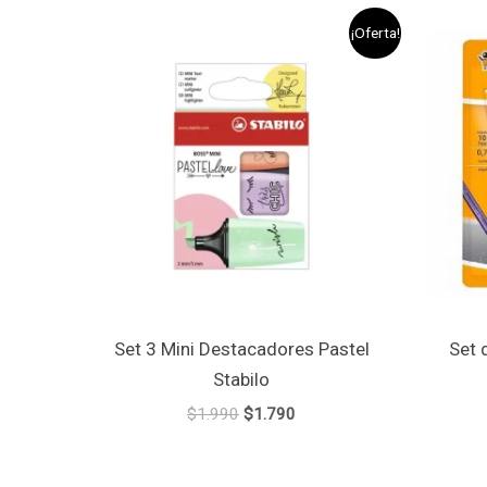
El
El
¡Oferta!
precio
precio
original
actual
era:
es:
$1.990.
$1.790.
Set 3 Mini Destacadores Pastel
Set 
Stabilo
$
1.990
$
1.790