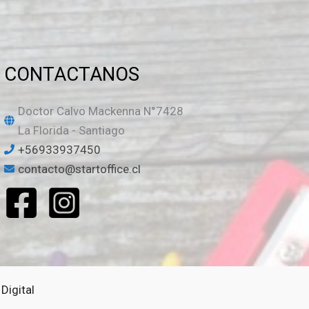
CONTACTANOS
Doctor Calvo Mackenna N°7428
La Florida - Santiago
+56933937450
contacto@startoffice.cl
Digital