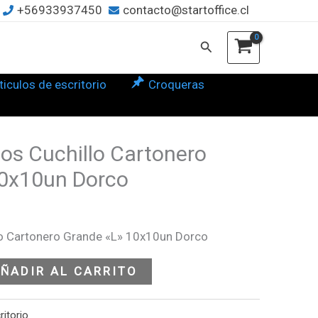
+56933937450
contacto@startoffice.cl
tonero
nde
Buscar
10un
ticulos de escritorio
Croqueras
co
tidad
os Cuchillo Cartonero
10x10un Dorco
lo Cartonero Grande «L» 10x10un Dorco
ÑADIR AL CARRITO
ritorio