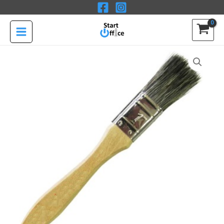
Ir
Importada
al
cantidad
contenido
Brocha
1"
Escolar
Importada
cantidad