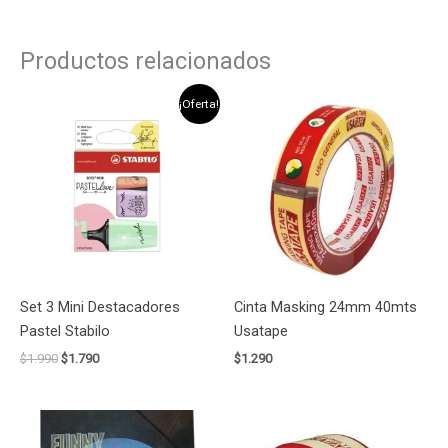
Productos relacionados
El
El
¡Oferta!
precio
precio
original
actual
era:
es:
$1.990.
$1.790.
Set 3 Mini Destacadores
Cinta Masking 24mm 40mts
Pastel Stabilo
Usatape
$
1.990
$
1.790
$
1.290