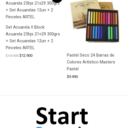
original
actual
era:
es:
$14.900.
$12.900.
Set Acuarela II Block
Acuarela 25hjs 21×29 300grs
+ Set Acuarelas 12un + 2
Pinceles ARTEL
Pastel Seco 24 Barras de
$
14.900
$
12.900
Colores Artístico Masters
Pastel
$
9.990