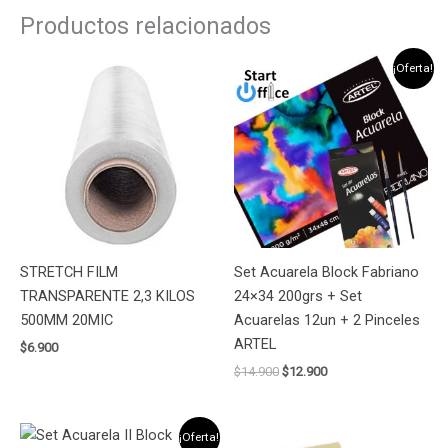
Productos relacionados
El
El
¡Oferta!
precio
precio
original
actual
era:
es:
$14.900.
$12.900.
STRETCH FILM
Set Acuarela Block Fabriano
TRANSPARENTE 2,3 KILOS
24×34 200grs + Set
500MM 20MIC
Acuarelas 12un + 2 Pinceles
ARTEL
$
6.900
$
14.900
$
12.900
El
El
¡Oferta!
precio
precio