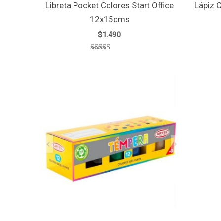
Libreta Pocket Colores Start Office
Lápiz C
12x15cms
$
1.490
Valorado
con
5.00
de 5