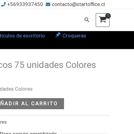
+56933937450
contacto@startoffice.cl
dades
Buscar
ores
tidad
ticulos de escritorio
Croqueras
ocos 75 unidades Colores
idades Colores
ÑADIR AL CARRITO
ares
Pago seguro garantizado