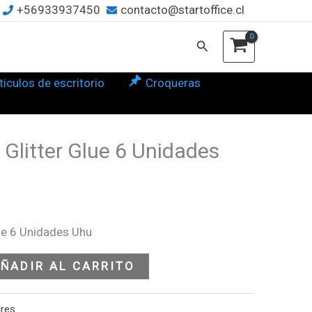
+56933937450
contacto@startoffice.cl
e
Buscar
dades
ticulos de escritorio
Croqueras
tidad
 Glitter Glue 6 Unidades
lue 6 Unidades Uhu
ÑADIR AL CARRITO
ares