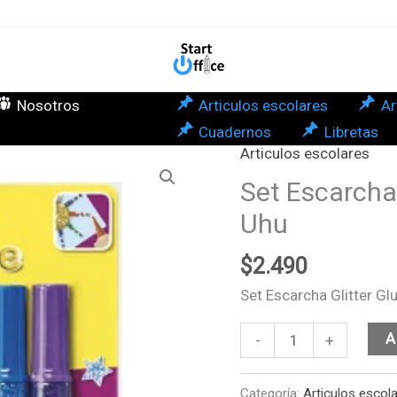
Glu
6
Uni
Uhu
Nosotros
Articulos escolares
Ar
can
Cuadernos
Libretas
Articulos escolares
Set
Escarcha
Set Escarcha
Glitter
Uhu
Glue
6
$
2.490
Unidades
Set Escarcha Glitter G
Uhu
cantidad
A
-
+
Categoría:
Articulos escol