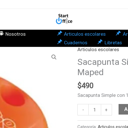
1
Dep
Map
can
Nosotros
Articulos escolares
Ar
Cuadernos
Libretas
Articulos escolares
Sacapunta
Simple
Sacapunta Si
con
Maped
1
Deposito
$
490
Maped
Sacapunta Simple con 
cantidad
A
-
+
Categoría:
Articulos escol