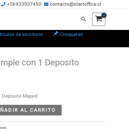
+56933937450
contacto@startoffice.cl
osito
Buscar
ed
tidad
ticulos de escritorio
Croqueras
mple con 1 Deposito
1 Deposito Maped
ÑADIR AL CARRITO
ares