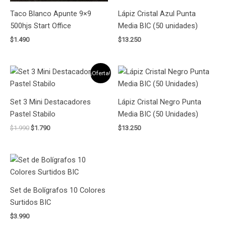
Taco Blanco Apunte 9×9
Lápiz Cristal Azul Punta
500hjs Start Office
Media BIC (50 unidades)
$
1.490
$
13.250
El
El
¡Oferta!
precio
precio
original
actual
era:
es:
Set 3 Mini Destacadores
Lápiz Cristal Negro Punta
$1.990.
$1.790.
Pastel Stabilo
Media BIC (50 Unidades)
$
1.990
$
1.790
$
13.250
Set de Bolígrafos 10 Colores
Surtidos BIC
$
3.990