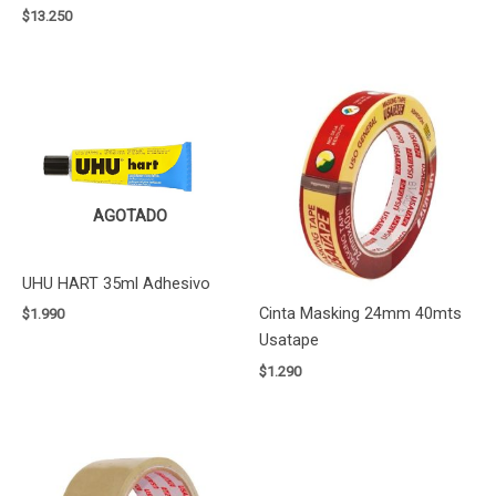
$
13.250
AGOTADO
UHU HART 35ml Adhesivo
Cinta Masking 24mm 40mts
$
1.990
Usatape
$
1.290