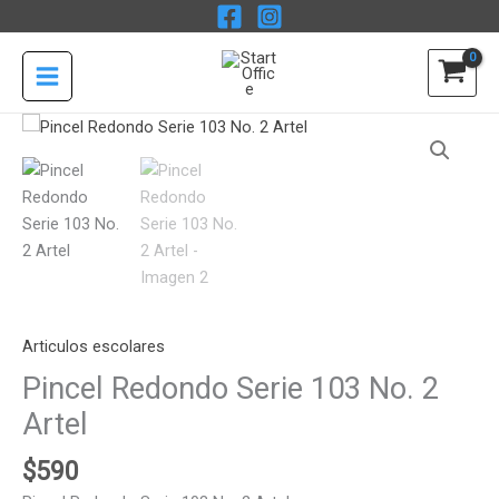
Ir
103
al
No.
contenido
2
Artel
Pincel
cantidad
Redondo
Serie
103
No.
2
Artel
cantidad
Articulos escolares
Pincel Redondo Serie 103 No. 2
Artel
$
590