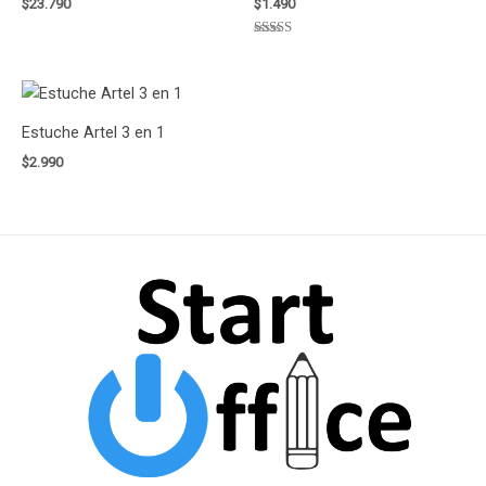
$
23.790
$
1.490
Valorado
con
5.00
de 5
Estuche Artel 3 en 1
$
2.990