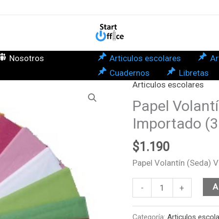
Ver
55x
Imp
(3
Nosotros
Articulos escolares
Ar
uni
Cuadernos
Libretas
can
Articulos escolares
Papel
Volantín
Papel Volant
(Seda)
Importado (3
Verde
55x77
$
1.190
Importado
Papel Volantín (Seda) 
(3
unidades)
A
-
+
cantidad
Categoría:
Articulos escol