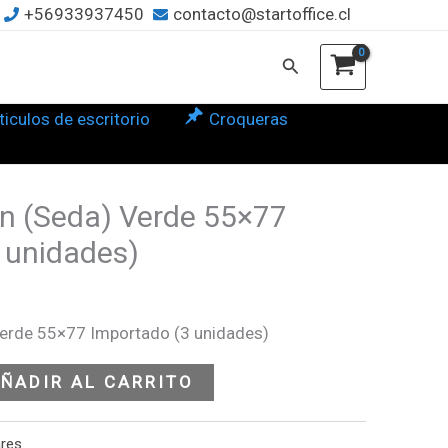
+56933937450
contacto@startoffice.cl
de
77
Buscar
ortado
ticulos de escritorio
Croqueras
dades)
tidad
ín (Seda) Verde 55×77
 unidades)
Verde 55×77 Importado (3 unidades)
ÑADIR AL CARRITO
ares